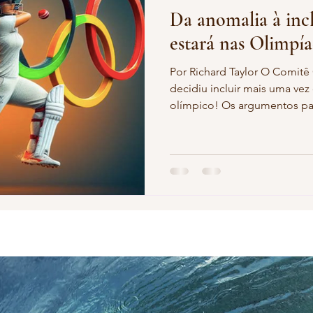
Da anomalia à incl
ndial de Natação Paralímpica
Voleibol Feminino
Tiro Esport
estará nas Olimpía
Por Richard Taylor O Comitê
-Olímpico de Vôlei
Copa do Brasil
Voleibol Feminino
decidiu incluir mais uma ve
olímpico! Os argumentos par
Críquete
Jogos Pan-Americanos 2023