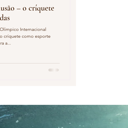
usão – o críquete
ivo
Esgrima
das
 Olímpico Internacional
z o críquete como esporte
a a...