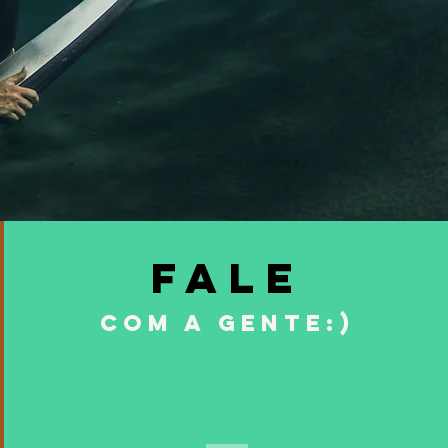
Fale
com a gente:)