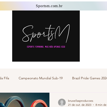
Sportsm.com.br
Sportsm.com.br
a Fifa
Campeonato Mundial Sub-19
Brazil Pride Games 202
ter
Esporte Transgênero
Esporte Feminino
Jogos da 
bruxellasproducoes
21 de out. de 2023
8 min de 