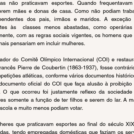
as não praticavam esportes. Quando frequentavam 
erem mães e donas de casa. Como não podiam trabalh
ependentes dos pais, irmãos e maridos. A exceção 
ntes às  classes menos abastadas, como operárias
mente, com as regras sociais vigentes, os homens que 
ais pensariam em incluir mulheres.
rancês Pierre de Coubertin (1863-1937), fosse contrário
etições atléticas, conforme vários documentos históric
ocumento oficial do COI que faça alusão à proibição d
. O que ocorreu foi justamente reflexo da sociedade
es somente a função de ter filhos e serem do lar. A ma
escola e muito menos podiam votar.
das, tendo empregadas domésticas que faziam os serv