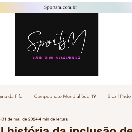
Sportsm.com.br
Sportsm.com.br
na da Fifa
Campeonato Mundial Sub-19
Brazil Prid
s
31 de mai. de 2024
4 min de leitura
Esporte Master
Esporte Transgênero
Esporte F
l história da inclusão d