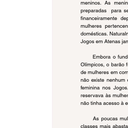
meninos. As menin
preparadas  para s
financeiramente d
mulheres pertence
domésticas. Natural
Jogos em Atenas jam
	Embora o fundador do Comitê Olímpico Internacional (COI) e restaurador dos Jogos 
Olímpicos, o barão f
de mulheres em comp
não existe nenhum d
feminina nos Jogos
reservava às mulher
não tinha acesso à 
	As poucas mulheres que praticavam esportes ao final do século XIX pertenciam às 
classes mais abasta