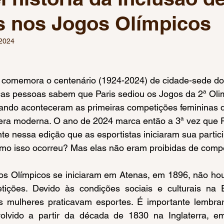
s nos Jogos Olímpicos
 Olímpicos Paris 2024
Mundial de Natação Paralímpica
 2024
Pré-olímpico de Basquete
Pré-Olímpico de Vôlei
Co
as pessoas sabem que Paris sediou os Jogos da 2ª Oli
 de Ginástica Artística
Críquete
Jogos Pan-American
ando aconteceram as primeiras competições femininas da
era moderna. O ano de 2024 marca então a 3ª vez que P
nte nessa edição que as esportistas iniciaram sua partic
mo isso ocorreu? Mas elas não eram proibidas de compe
tições. Devido às condições sociais e culturais na 
 mulheres praticavam esportes. É importante lembrar
olvido a partir da década de 1830 na Inglaterra, em