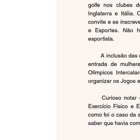
golfe nos clubes d
Inglaterra e Itália
convite e se inscrev
e Esportes. Não h
esportista.
	A inclusão das mulheres foi muito simples e natural. Essa participação inicial garantiu a 
entrada de mulhere
Olímpicos Intercal
organizar os Jogos 
	Curioso notar que muitos dos que participaram das Competições Internacionais de 
Exercício Físico e 
como foi o caso da 
saber que havia com