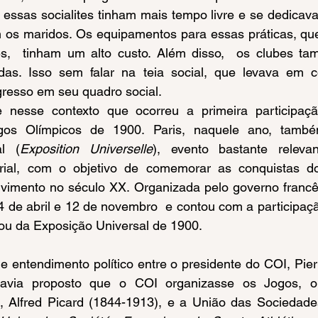
essas socialites tinham mais tempo livre e se dedicavam
om os maridos. Os equipamentos para essas práticas, qu
es,  tinham um alto custo. Além disso,  os clubes t
das. Isso sem falar na teia social, que levava em c
resso em seu quadro social.
ogos Olímpicos de 1900. Paris, naquele ano, també
al (
Exposition Universelle
), evento bastante releva
rial, com o objetivo de comemorar as conquistas do
lvimento no século XX. Organizada pelo governo francê
14 de abril e 12 de novembro  e contou com a participaçã
pou da Exposição Universal de 1900.
havia proposto que o COI organizasse os Jogos, o 
, Alfred Picard (1844-1913), e a União das Sociedade