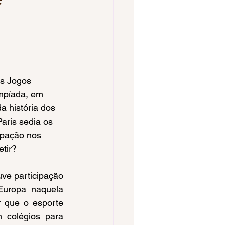
Voleibol Feminino
pa do Brasil
mpíada, em 
os 2023
 história dos 
aris sedia os 
ipação nos 
tir?
Europa naquela 
 que o esporte 
 colégios para 