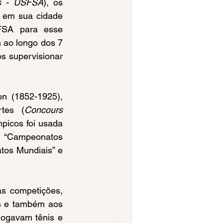
es - USFSA
), os 
 em sua cidade 
SA para esse 
 ao longo dos 7 
 supervisionar 
rtes (
Concours 
picos foi usada 
“Campeonatos 
tos Mundiais” e 
as e também aos 
jogavam tênis e 