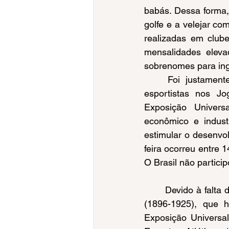
babás. Dessa forma, 
golfe e a velejar c
realizadas em club
mensalidades eleva
sobrenomes para ing
	Foi justamente nesse contexto que ocorreu a primeira participação de mulheres 
esportistas nos J
Exposição Univers
econômico e indust
estimular o desenvo
feira ocorreu entre 
O Brasil não partici
	Devido à falta de entendimento político entre o presidente do COI, Pierre de Coubertin 
(1896-1925), que 
Exposição Universal