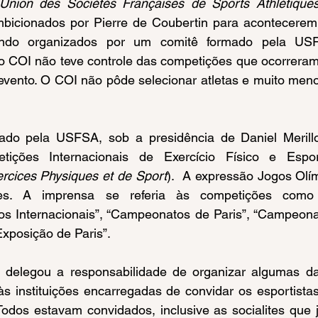
Union des Sociétés Françaises de Sports Athlétiqu
bicionados por Pierre de Coubertin para acontecerem
ndo organizados por um comitê formado pela USF
 o COI não teve controle das competições que ocorreram
vento. O COI não pôde selecionar atletas e muito menos
ições Internacionais de Exercício Físico e Espo
ercices Physiques et de Sport
).  A expressão Jogos Olím
es. A imprensa se referia às competições como 
gos Internacionais”, “Campeonatos de Paris”, “Campeona
xposição de Paris”.
 às instituições encarregadas de convidar os esportist
Todos estavam convidados, inclusive as socialites que 