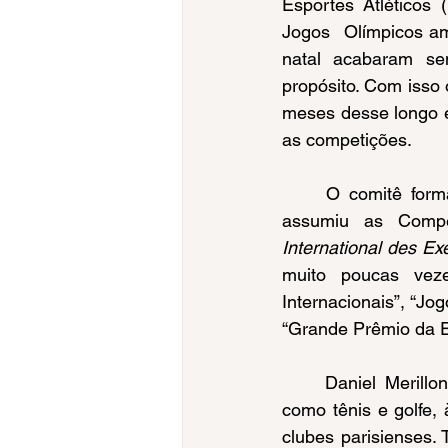
Esportes Atléticos (
Jogos  Olímpicos am
natal acabaram se
propósito. Com isso
meses desse longo e
as competições.
	O comitê formado pela USFSA, sob a presidência de Daniel Merillon (1852-1925), 
assumiu as Compet
International des Ex
muito poucas vez
Internacionais”, “Jo
“Grande Prêmio da E
	Daniel Merillon delegou a responsabilidade de organizar algumas das competições, 
como tênis e golfe,
clubes parisienses. 