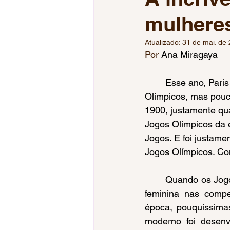
mulhere
Jogos da Juventude
Jogos
Atualizado:
31 de mai. de
Por 
Ana Miragaya
Tiro Esportivo
Esgrima
	Esse ano, Paris comemora o centenário (1924-2024) de cidade-sede dos Jogos 
Olímpicos, mas pouc
Voleibol Feminino
Mundial
1900, justamente qu
Jogos Olímpicos da 
Jogos. E foi justame
Jogos Olímpicos. Co
	Quando os Jogos Olímpicos se iniciaram em Atenas, em 1896, não houve participação 
feminina nas compe
época, pouquíssimas
moderno foi desenv