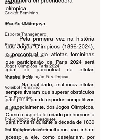
A primeira empreendedora 
Editorial
olímpica 
Cricket Feminino
Por
Ana Miragaya
Esporte Master
Esporte Transgênero
Pela primeira vez na história 
Esporte Feminino
dos Jogos Olímpicos (1896-2024), 
o percentual de atletas femininas 
Jogos da Juventude
que participarão de Paris 2024 será 
Jogos Olímpicos Paris 2024
igual ao percentual de atletas 
Mundial de Natação Paralímpica
masculinos.
Na realidade, mulheres atletas 
Voleibol Feminino
sempre tiveram que superar obstáculos 
Tiro Esportivo
para participar de esportes competitivos 
e, especialmente, dos Jogos Olímpicos. 
Esgrima
Como o esporte foi criado por homens e 
Pré-olímpico de Basquete
para homens durante a década de 1830 
na Inglaterra e as mulheres não tinham 
Pré-Olímpico de Vôlei
acesso a ele, como desejariam, por 