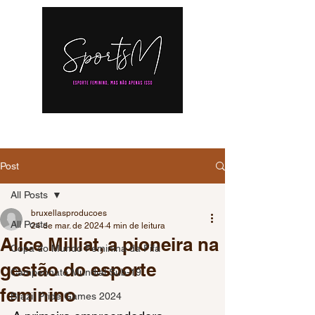
Post
All Posts
bruxellasproducoes
All Posts
24 de mar. de 2024
4 min de leitura
Alice Milliat, a pioneira na
Copa do Mundo Feminina da Fifa
gestão do esporte
Campeonato Mundial Sub-19
feminino
Brazil Pride Games 2024