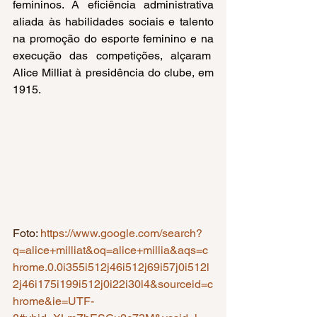
femininos. A eficiência administrativa 
aliada às habilidades sociais e talento 
na promoção do esporte feminino e na 
execução das competições, alçaram  
Alice Milliat à presidência do clube, em 
1915.
Foto: 
https://www.google.com/search?
q=alice+milliat&oq=alice+millia&aqs=c
hrome.0.0i355i512j46i512j69i57j0i512l
2j46i175i199i512j0i22i30l4&sourceid=c
hrome&ie=UTF-