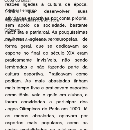
Copa do Brasil
razões ligadas à cultura da época, 
Voleibol Feminino
tinham que desenvolver suas 
atividades esportivas por conta própria, 
Mundial de Ginástica Artística
sem apoio da sociedade, bastante 
Críquete
machista e patriarcal. As pouquíssimas 
mulheres inglesas e europeias, de 
Jogos Pan-Americanos 2023
forma geral, que se dedicavam ao 
esporte no final do século XIX eram 
praticamente invisíveis, não sendo 
lembradas e não fazendo parte da 
cultura esportiva. Praticavam como 
podiam. As mais abastadas tinham 
mais tempo livre e praticavam esportes 
como tênis, vela e golfe em clubes, e 
foram convidadas a participar dos 
Jogos Olímpicos de Paris em 1900. Já 
as menos abastadas, optavam por 
esportes mais populares, como as 
várias modalidades do atletismo, que 