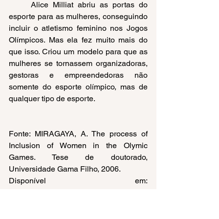
Alice Milliat abriu as portas do 
esporte para as mulheres, conseguindo 
incluir o atletismo feminino nos Jogos 
Olímpicos. Mas ela fez muito mais do 
que isso. Criou um modelo para que as 
mulheres se tornassem organizadoras, 
gestoras e empreendedoras não 
somente do esporte olímpico, mas de 
qualquer tipo de esporte.
Fonte: MIRAGAYA, A. The process of 
Inclusion of Women in the Olymic 
Games. Tese de doutorado, 
Universidade Gama Filho, 2006. 
Disponível em: 
https://library.olympics.com/Default/doc/
SYRACUSE/26494/the-process-of-
inclusion-of-women-in-the-olympic-