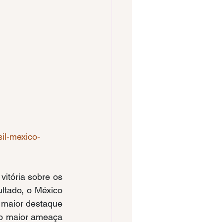
sil-mexico-
vitória sobre os 
ltado, o México 
maior destaque 
mo maior ameaça 