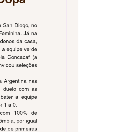
Voleibol Feminino
m San Diego, no 
eminina. Já na 
pa do Brasil
donos da casa, 
 a equipe verde 
la Concacaf (a 
os 2023
nvidou seleções 
 Argentina nas 
l duelo com as 
bater a equipe 
 1 a 0.
 com 100% de 
mbia, por igual 
de de primeiras 