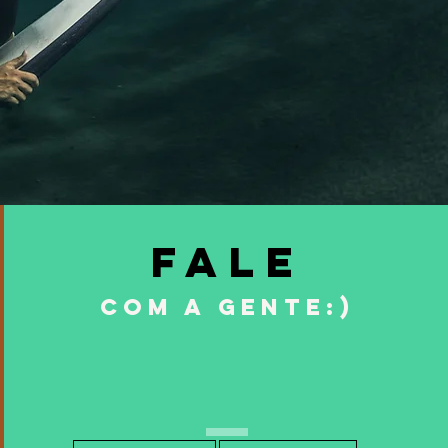
Fale
com a gente:)