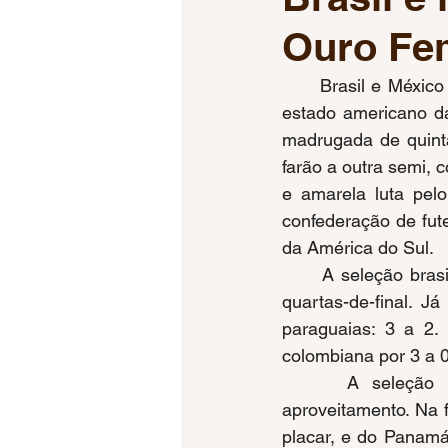
Ouro Fe
Jogos da Juventude
Jogos
      Brasil e Méxic
estado americano da
Tiro Esportivo
Esgrima
madrugada de quinta
farão a outra semi, 
e amarela luta pelo
Voleibol Feminino
Mundial
confederação de fut
da América do Sul.
      A seleção bra
quartas-de-final. J
paraguaias: 3 a 2.
colombiana por 3 a 
     A seleção b
aproveitamento. Na f
placar, e do Panamá