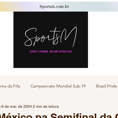
Sportsm.com.br
Sportsm.com.br
na da Fifa
Campeonato Mundial Sub-19
Brazil Prid
s
6 de mar. de 2024
2 min de leitura
Esporte Master
Esporte Transgênero
Esporte F
 México na Semifinal da