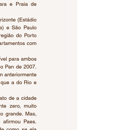
ara e Praia de 
izonte (Estádio 
a) e São Paulo 
egião do Porto 
artamentos com 
ível para ambos 
o Pan de 2007. 
n anteriormente 
que a do Rio e 
fato de a cidade 
te zero, muito 
o grande. Mas, 
 afirmou Paes. 
de como se ela 