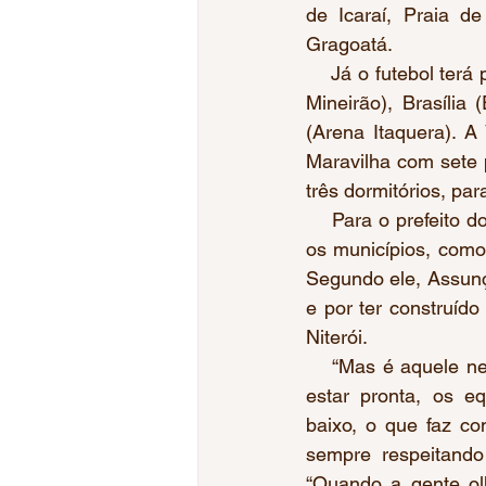
de Icaraí, Praia de
Gragoatá.  
    Já o futebol te
Mineirão), Brasília
(Arena Itaquera). A
Maravilha com sete 
três dormitórios, par
    Para o prefeito 
os municípios, com
Segundo ele, Assunçã
e por ter construíd
Niterói. 
    “Mas é aquele neg
estar pronta, os eq
baixo, o que faz c
sempre respeitando
“Quando a gente ol