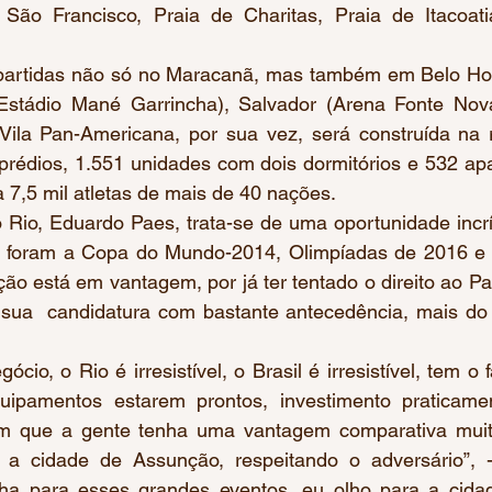
 São Francisco, Praia de Charitas, Praia de Itacoati
rá partidas não só no Maracanã, mas também em Belo Hor
 (Estádio Mané Garrincha), Salvador (Arena Fonte Nov
 Vila Pan-Americana, por sua vez, será construída na r
prédios, 1.551 unidades com dois dormitórios e 532 ap
a 7,5 mil atletas de mais de 40 nações.  
do Rio, Eduardo Paes, trata-se de uma oportunidade incr
o foram a Copa do Mundo-2014, Olimpíadas de 2016 e 
o está em vantagem, por já ter tentado o direito ao Pa
o sua  candidatura com bastante antecedência, mais do 
ócio, o Rio é irresistível, o Brasil é irresistível, tem o 
uipamentos estarem prontos, investimento praticamen
om que a gente tenha uma vantagem comparativa muit
 a cidade de Assunção, respeitando o adversário”, -
ha para esses grandes eventos, eu olho para a cida