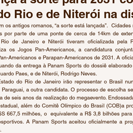
do Rio e de Niterói na d
 Olímpicos Paris 2024
Mundial de Natação Paralímpica
am os antigos romanos, “a sorte está lançada”.  Cidades 
 por parte de uma ponte de cerca de 14km de exten
Pré-olímpico de Basquete
Pré-Olímpico de Vôlei
Co
Rio de Janeiro e Niterói tiveram oficializada pela 
iza os Jogos Pan-Americanos, a candidatura conjunta
an-Americanos e Parapan-Americanos de 2031. A oficial
 de Ginástica Artística
Críquete
Jogos Pan-American
 quando da entrega à Panam Sports do dossiê elaborado 
duardo Paes, e de Niterói, Rodrigo Neves. 
stado do Rio de Janeiro irão representar o Brasil nu
 Paraguai, a outra candidata. O processo de escolha se
ca de seis anos da realização do megaevento. Endossada
stadual, além do Comitê Olímpico do Brasil (COB)a prop
$S 667,5 milhões, o  equivalente a R$ 3,8 bilhões para
portivos. A Panam Sports aceitou oficialmente a prop
  