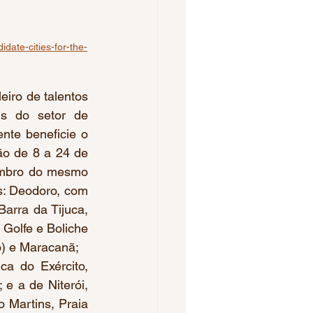
date-cities-for-the-
eiro de talentos 
is do setor de 
nte beneficie o 
o de 8 a 24 de 
embro do mesmo 
s: Deodoro, com 
rra da Tijuca, 
Golfe e Boliche 
o) e Maracanã; 
a do Exército, 
 a de Niterói, 
Martins, Praia 