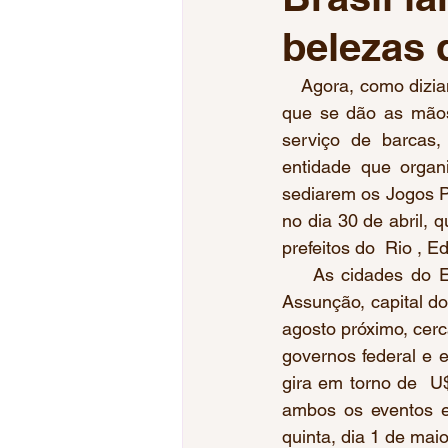
belezas 
Jogos da Juventude
Jogos
    Agora, como dizi
que se dão as mãos
Tiro Esportivo
Esgrima
serviço de barcas, 
entidade que organ
sediarem os Jogos P
Voleibol Feminino
Mundial
no dia 30 de abril,
prefeitos do  Rio , E
    As cidades do E
Assunção, capital do
agosto próximo, cer
governos federal e e
gira em torno de  U
ambos os eventos es
quinta, dia 1 de maio.