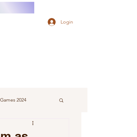
Login
e Games 2024
eminino
om as