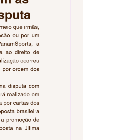
isputa
Voleibol Feminino
meio que irmãs, 
são ou por um 
pa do Brasil
PanamSports, a 
 ao direito de 
ização ocorreu 
os 2023
 por ordem dos 
ma disputa com 
rá realizado em 
 por cartas dos 
osta brasileira 
 a promoção de 
osta na última 