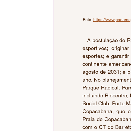
Foto: 
https://www.panamspo
   A postulação de Ri
esportivos; origina
esportes; e garantir
continente american
agosto de 2031; e 
ano. No planejament
Parque Radical, Par
incluindo Riocentro,
Social Club; Porto 
Copacabana, que en
Praia de Copacabana
com o CT do Barreto