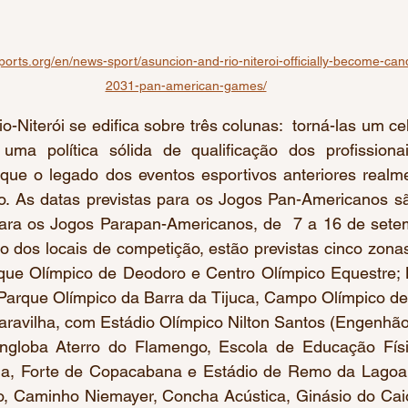
rts.org/en/news-sport/asuncion-and-rio-niteroi-officially-become-candi
2031-pan-american-games/
o-Niterói se edifica sobre três colunas:  torná-las um cel
r uma política sólida de qualificação dos profissiona
 que o legado dos eventos esportivos anteriores realme
o. As datas previstas para os Jogos Pan-Americanos sã
para os Jogos Parapan-Americanos, de  7 a 16 de set
o dos locais de competição, estão previstas cinco zona
que Olímpico de Deodoro e Centro Olímpico Equestre; Ba
 Parque Olímpico da Barra da Tijuca, Campo Olímpico de 
Maravilha, com Estádio Olímpico Nilton Santos (Engenhã
globa Aterro do Flamengo, Escola de Educação Físic
, Forte de Copacabana e Estádio de Remo da Lagoa; e
, Caminho Niemayer, Concha Acústica, Ginásio do Caio 