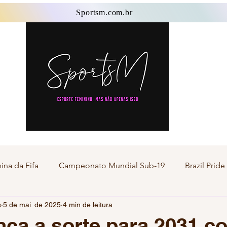
Sportsm.com.br
Sportsm.com.br
na da Fifa
Campeonato Mundial Sub-19
Brazil Prid
s
5 de mai. de 2025
4 min de leitura
Esporte Master
Esporte Transgênero
Esporte F
ança a sorte para 2031 c