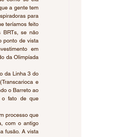
que a gente tem 
piradoras para 
 teríamos feito 
s BRTs, se não 
 ponto de vista 
vestimento em 
do da Olimpíada 
ão da Linha 3 do 
Transcarioca e 
do o Barreto ao 
 o fato de que 
um processo que 
, com o antigo 
 fusão. A vista 