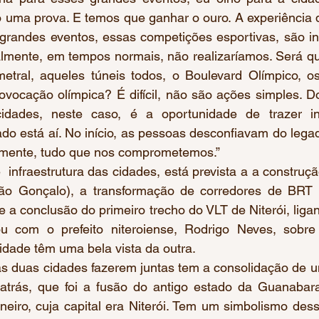
o uma prova. E temos que ganhar o ouro. A experiência 
grandes eventos, essas competições esportivas, são ins
lmente, em tempos normais, não realizaríamos. Será que
etral, aqueles túneis todos, o Boulevard Olímpico, o
ovocação olímpica? É difícil, não são ações simples. Do
idades, neste caso, é a oportunidade de trazer in
gado está aí. No início, as pessoas desconfiavam do lega
almente, tudo que nos comprometemos.” 
  infraestrutura das cidades, está prevista a a construç
São Gonçalo), a transformação de corredores de BRT (
 a conclusão do primeiro trecho do VLT de Niterói, ligan
ou com o prefeito niteroiense, Rodrigo Neves, sobre
ade têm uma bela vista da outra.   
e as duas cidades fazerem juntas tem a consolidação de 
trás, que foi a fusão do antigo estado da Guanabara
eiro, cuja capital era Niterói. Tem um simbolismo dessa