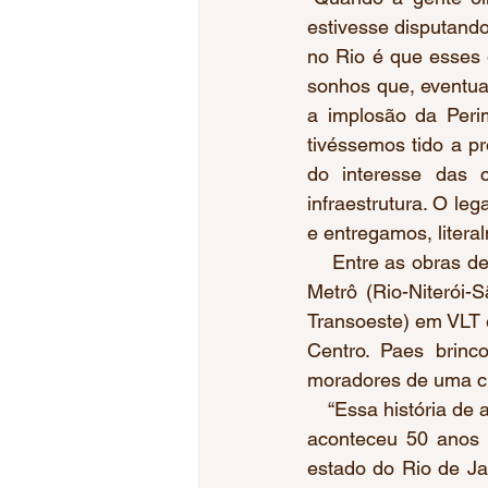
estivesse disputand
no Rio é que esses 
sonhos que, eventua
a implosão da Perim
tivéssemos tido a pr
do interesse das c
infraestrutura. O le
e entregamos, liter
    Entre as obras de
Metrô (Rio-Niterói-
Transoeste) em VLT e
Centro. Paes brinc
moradores de uma cid
    “Essa história d
aconteceu 50 anos a
estado do Rio de Jan