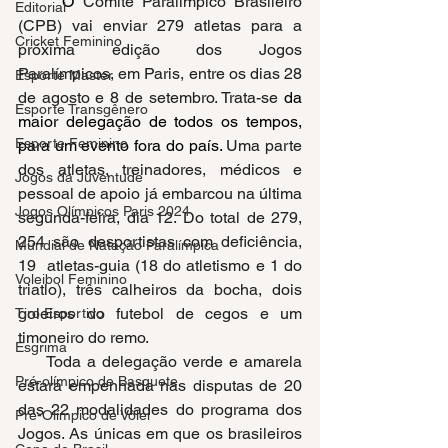
	O
 Comitê Paralímpico Brasileiro 
Editorial
(CPB) vai enviar 279 atletas para a 
Cricket Feminino
próxima edição dos Jogos 
Paralímpicos, em Paris, entre os dias 28 
Esporte Master
de agosto e 8 de setembro. Trata-se 
da 
Esporte Transgênero
maior delegação de todos os tempos, 
Esporte Feminino
para um evento fora do país. 
Uma parte 
dos atletas, treinadores, médicos e 
Jogos da Juventude
pessoal de apoio já embarcou na última 
Jogos Olímpicos Paris 2024
segunda-feira, dia 12. Do total de 279, 
254 são desportistas com deficiência, 
Mundial de Natação Paralímpica
19  atletas-guia (18 do atletismo e 1 do 
Voleibol Feminino
triatlo), três calheiros da bocha, dois 
goleiros do futebol de cegos e um 
Tiro Esportivo
timoneiro do remo.
Esgrima
     Toda a delegação verde e amarela 
Pré-olímpico de Basquete
estará empenhada nas disputas de 20 
das 22 modalidades do programa dos 
Pré-Olímpico de Vôlei
Jogos. As únicas em que os brasileiros 