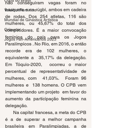
Copa do Brasil
não conseguiram vagas foram no 
basquete e no rúgbi, ambos em cadeira 
Voleibol Feminino
de rodas. Dos 254 atletas, 116 são 
Mundial de Ginástica Artística
mulheres, ou 45,67% do total dos 
Críquete
competidores. É a maior convocação 
feminina do país para os Jogos 
Jogos Pan-Americanos 2023
Paralímpicos . No Rio, em 2016, o então 
recorde era de 102 mulheres, o 
equivalente a  35,17% da delegação. 
Em Tóquio-2020,  ocorreu o maior 
percentual de representatividade de 
mulheres, com  41,03%.  Foram 96 
mulheres e  138 homens. O CPB vem 
implementando um projeto  em favor do 
aumento da participação feminina na 
delegação. 
      Na capital francesa, a meta do CPB 
é a de superar a melhor campanha 
brasileira em Paralimpíadas, a de 