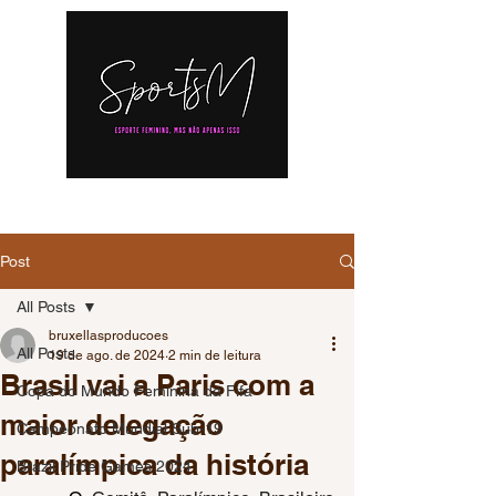
Post
All Posts
bruxellasproducoes
All Posts
19 de ago. de 2024
2 min de leitura
Brasil vai a Paris com a
Copa do Mundo Feminina da Fifa
maior delegação
Campeonato Mundial Sub-19
paralímpica da história
Brazil Pride Games 2024