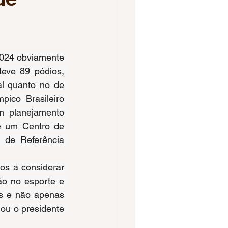
Voleibol Feminino
pa do Brasil
eve 89 pódios, 
l quanto no de 
ico Brasileiro 
os 2023
 planejamento 
e um Centro de 
de Referência 
o no esporte e 
s e não apenas 
u o presidente 