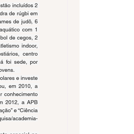
stão incluídos 2 
dra de rúgbi em 
mes de judô, 6 
aquático com 1 
bol de cegos, 2 
letismo indoor, 
tiários, centro 
 foi sede, por 
vens.    
olares e investe 
ou, em 2010, a 
r conhecimento 
Em 2012, a APB 
ção” e “Ciência 
squisa/academia-