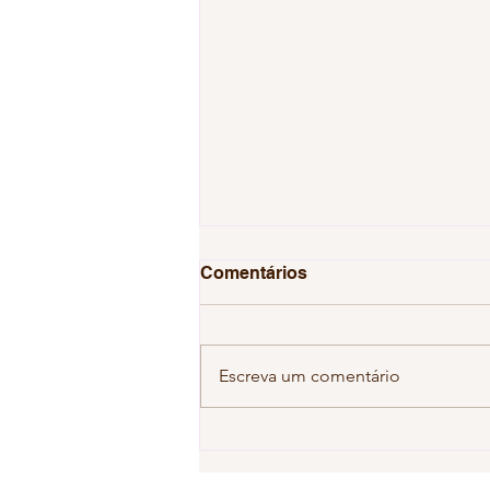
Comentários
Escreva um comentário
Descrença no hexa gera
cenário de apatia em
relação a Copa do Mundo