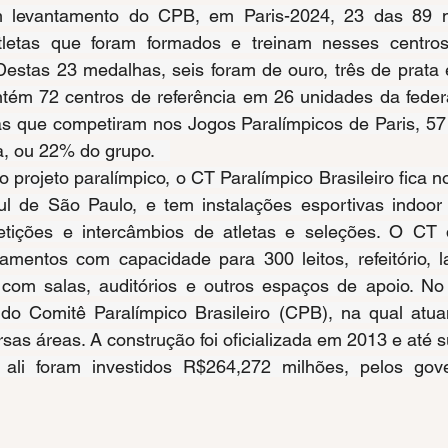
 levantamento do CPB, em Paris-2024, 23 das 89 m
tletas que foram formados e treinam nesses centros 
estas 23 medalhas, seis foram de ouro, três de prata e
ém 72 centros de referência em 26 unidades da federa
tas que competiram nos Jogos Paralímpicos de Paris, 57
, ou 22% do grupo.   
do projeto paralímpico, o CT Paralímpico Brasileiro fica 
ul de São Paulo, e tem instalações esportivas indoor 
etições e intercâmbios de atletas e seleções. O CT 
jamentos com capacidade para 300 leitos, refeitório, l
o com salas, auditórios e outros espaços de apoio. No 
 do Comitê Paralímpico Brasileiro (CPB), na qual atu
rsas áreas. A construção foi oficializada em 2013 e até 
li foram investidos R$264,272 milhões, pelos gover