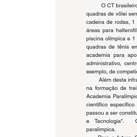
         O CT brasile
quadras de vôlei se
cadeira de rodas, 1
áreas para halterof
piscina olímpica e 1
quadras de tênis em
academia para apoio
administrativo, cen
exemplo, de competi
        Além desta in
na formação de trei
Academia Paralímpic
científico específi
passou a ser constit
e Tecnologia". 
paralimpica
.   