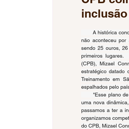
inclusã
Jogos da Juventude
Jogos
	A histórica conquista do quinto lugar nos Jogos Paralímpicos de Paris-2024 obviamente 
Tiro Esportivo
Esgrima
não aconteceu por a
sendo 25 ouros, 26 
primeiros lugares. 
Voleibol Feminino
Mundial
(CPB), Mizael Conr
estratégico datado
Treinamento em Sã
espalhados pelo país
	"Esse plano de 2017 foi uma bússola que nos guiou até aqui. Passamos a considerar 
uma nova dinâmica, 
passamos a ter a in
organizamos competi
do CPB, Mizael Con