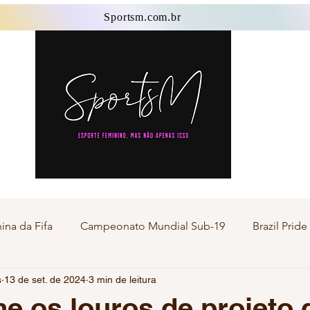
Sportsm.com.br
Sportsm.com.br
na da Fifa
Campeonato Mundial Sub-19
Brazil Prid
s
13 de set. de 2024
3 min de leitura
Esporte Master
Esporte Transgênero
Esporte F
e os louros de projeto 