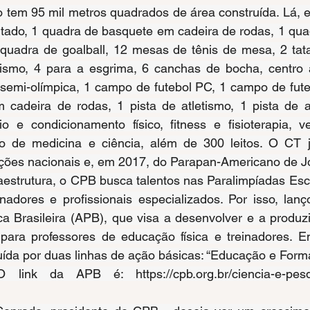
iro tem 95 mil metros quadrados de área construída. Lá, e
ntado, 1 quadra de basquete em cadeira de rodas, 1 qua
 quadra de goalball, 12 mesas de tênis de mesa, 2 tata
ilismo, 4 para a esgrima, 6 canchas de bocha, centro 
 semi-olímpica, 1 campo de futebol PC, 1 campo de fute
 cadeira de rodas, 1 pista de atletismo, 1 pista de at
 e condicionamento físico, fitness e fisioterapia, ves
tro de medicina e ciência, além de 300 leitos. O CT já
ções nacionais e, em 2017, do Parapan-Americano de Jo
fraestrutura, o CPB busca talentos nas Paralimpíadas Esc
nadores e profissionais especializados. Por isso, lanç
a Brasileira (APB), que visa a desenvolver e a produzi
co para professores de educação física e treinadores. 
uída por duas linhas de ação básicas: “Educação e Forma
 O link da APB é: 
https://cpb.org.br/ciencia-e-pe