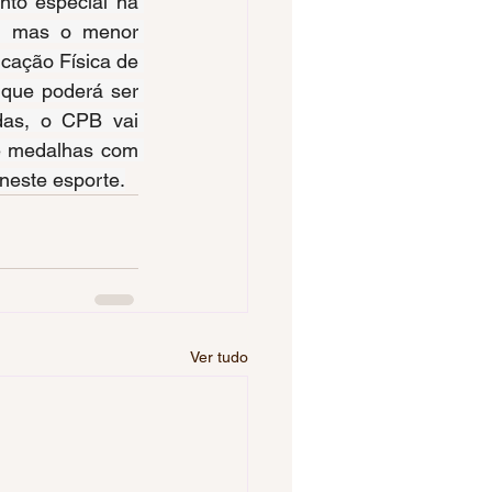
to especial na 
, mas o menor 
ação Física de 
que poderá ser 
das, o CPB vai 
e medalhas com 
 neste esporte.
Ver tudo