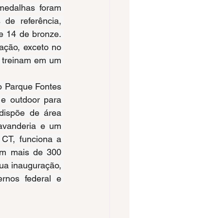
edalhas foram 
de referência, 
 14 de bronze. 
ção, exceto no 
 treinam em um 
no Parque Fontes 
e outdoor para 
dispõe de área 
avanderia e um 
CT, funciona a 
am mais de 300 
sua inauguração, 
nos federal e 