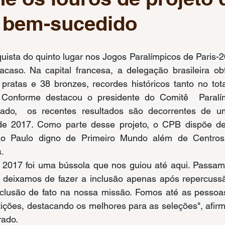
o bem-sucedido
 Olímpicos Paris 2024
Mundial de Natação Paralímpica
Pré-olímpico de Basquete
Pré-Olímpico de Vôlei
Co
caso. Na capital francesa, a delegação brasileira obt
pratas e 38 bronzes, recordes históricos tanto no tota
 Conforme destacou o presidente do Comitê  Paralímp
 de Ginástica Artística
Críquete
Jogos Pan-American
ado,  os recentes resultados são decorrentes de um
 de 2017. Como parte desse projeto, o CPB dispõe d
o Paulo digno de Primeiro Mundo além de Centros 
.  
deixamos de fazer a inclusão apenas após repercussã
clusão de fato na nossa missão. Fomos até as pessoa
ções, destacando os melhores para as seleções", afirmo
rado.