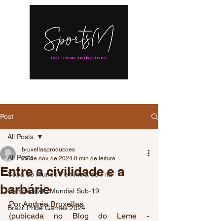
Post
All Posts
bruxellasproducoes
All Posts
29 de nov. de 2024
8 min de leitura
Entre a civilidade e a
Copa do Mundo Feminina da Fifa
barbárie
Campeonato Mundial Sub-19
Por Andréa Bruxellas 
Brazil Pride Games 2024
(pubicada no Blog do Leme - 