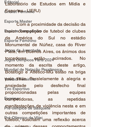
Editorial
Laboratório de Estudos em Mídia e 
Esportes - UERJ)
Cricket Feminino
Esporte Master
	Com a proximidade da decisão da 
maior competição de futebol de clubes 
Esporte Transgênero
da América do Sul no estádio 
Esporte Feminino
Monumental de Núñez, casa do River 
Jogos da Juventude
Plate, em Buenos Aires, os ânimos dos 
torcedores estão acirrados. No 
Jogos Olímpicos Paris 2024
momento da escrita deste artigo, 
Mundial de Natação Paralímpica
Botafogo e Atlético-MG estão na briga 
pelo título. Paralelamente à alegria e 
Voleibol Feminino
ansiedade pelo desfecho final 
Tiro Esportivo
proporcionadas pelas equipes 
Esgrima
competidoras, as repetidas 
manifestações de violência nesta e em 
Pré-olímpico de Basquete
outras competições importantes de 
Pré-Olímpico de Vôlei
futebol, suscitam uma reflexão acerca 
da origem desses comportamentos 