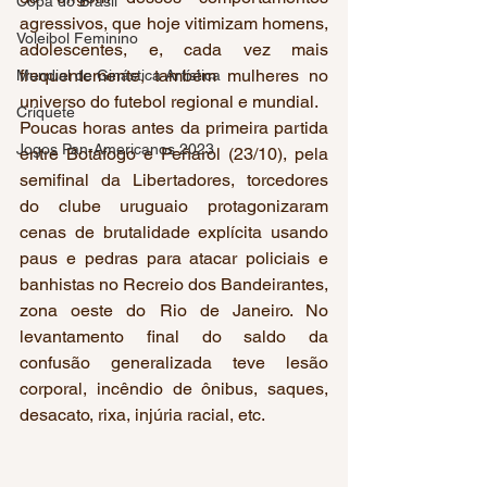
Copa do Brasil
agressivos, que hoje vitimizam homens, 
Voleibol Feminino
adolescentes, e, cada vez mais 
frequentemente, também mulheres no 
Mundial de Ginástica Artística
universo do futebol regional e mundial.
Críquete
Poucas horas antes da primeira partida 
Jogos Pan-Americanos 2023
entre Botafogo e Peñarol (23/10), pela 
semifinal da Libertadores, torcedores 
do clube uruguaio protagonizaram 
cenas de brutalidade explícita usando 
paus e pedras para atacar policiais e 
banhistas no Recreio dos Bandeirantes, 
zona oeste do Rio de Janeiro. No 
levantamento final do saldo da 
confusão generalizada teve lesão 
corporal, incêndio de ônibus, saques, 
desacato, rixa, injúria racial, etc.