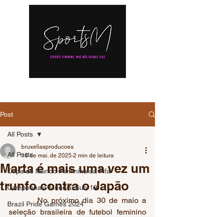
Post
All Posts
bruxellasproducoes
All Posts
18 de mai. de 2025
2 min de leitura
Marta é mais uma vez um
Copa do Mundo Feminina da Fifa
trunfo contra o Japão
Campeonato Mundial Sub-19
        No próximo dia 30 de maio a 
Brazil Pride Games 2024
seleção brasileira de futebol feminino 