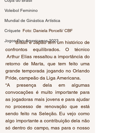
Copa do Brasil
Voleibol Feminino
Mundial de Ginástica Artística
Foto: Daniela Porcelli/ CBF
Críquete
Jogos Pan-Americanos 2023
       Brasil e Japão têm um histórico de 
confrontos equilibrados. O técnico 
 Arthur Elias ressaltou a importância do 
retorno de Marta, que tem feito uma 
grande temporada jogando no Orlando 
Pride, campeão da Liga Americana.
“A presença dela em algumas 
convocações é muito importante para 
as jogadoras mais jovens e para ajudar 
no processo de renovação que está 
sendo feito na Seleção. Eu vejo como 
algo importante a contribuição dela não 
só dentro do campo, mas para o nosso 