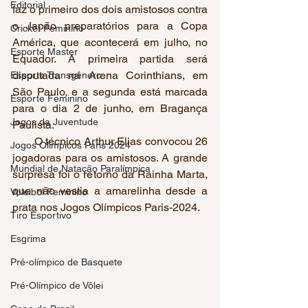
Editorial
faz o primeiro dos dois amistosos contra 
o Japão preparatórios para a Copa 
Cricket Feminino
América, que acontecerá em julho, no 
Esporte Master
Equador. A primeira partida será 
disputada na Arena Corinthians, em 
Esporte Transgênero
São Paulo, e a segunda está marcada 
Esporte Feminino
para o dia 2 de junho, em Bragança 
Jogos da Juventude
Paulista.
       O técnico Arthur Elias convocou 26 
Jogos Olímpicos Paris 2024
jogadoras para os amistosos. A grande 
Mundial de Natação Paralímpica
surpresa foi o retorno da Rainha Marta, 
que não vestia a amarelinha desde a 
Voleibol Feminino
prata nos Jogos Olímpicos Paris-2024.
Tiro Esportivo
Esgrima
Pré-olímpico de Basquete
Pré-Olímpico de Vôlei