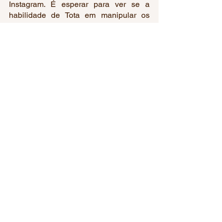
Instagram. É esperar para ver se a 
habilidade de Tota em manipular os 
quase 90 mil seguidores será 
igualmente lucrativa.
Artigo publicado em: 
https://comunicacaoeesporte.com/autho
r/trecarioca/
Ver tudo
Posts recentes