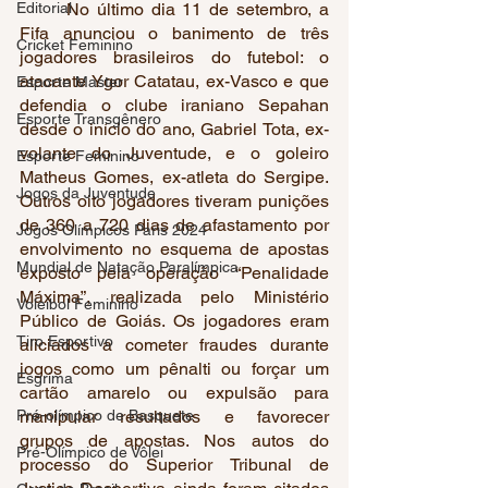
Editorial
	No último dia 11 de setembro, a 
Fifa anunciou o banimento de três 
Cricket Feminino
jogadores brasileiros do futebol: o 
atacante Ygor Catatau, ex-Vasco e que 
Esporte Master
defendia o clube iraniano Sepahan 
Esporte Transgênero
desde o início do ano, Gabriel Tota, ex-
volante do Juventude, e o goleiro 
Esporte Feminino
Matheus Gomes, ex-atleta do Sergipe. 
Jogos da Juventude
Outros oito jogadores tiveram punições 
de 360 a 720 dias de afastamento por 
Jogos Olímpicos Paris 2024
envolvimento no esquema de apostas 
Mundial de Natação Paralímpica
exposto pela operação “Penalidade 
Máxima”, realizada pelo Ministério 
Voleibol Feminino
Público de Goiás. Os jogadores eram 
Tiro Esportivo
aliciados a cometer fraudes durante 
jogos como um pênalti ou forçar um 
Esgrima
cartão amarelo ou expulsão para 
Pré-olímpico de Basquete
manipular resultados e favorecer 
grupos de apostas. Nos autos do 
Pré-Olímpico de Vôlei
processo do Superior Tribunal de 