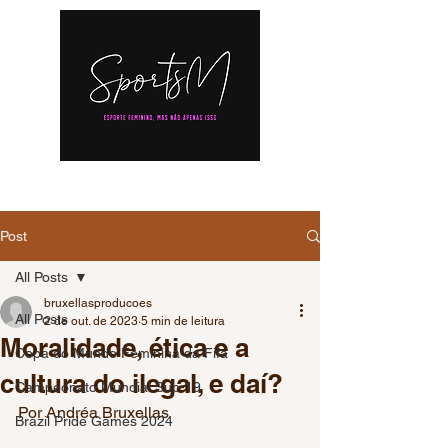
Post
All Posts
bruxellasproducoes
All Posts
2 de out. de 2023
5 min de leitura
Moralidade, ética e a
Copa do Mundo Feminina da Fifa
cultura do ilegal, e daí?
Campeonato Mundial Sub-19
Por Andréa Bruxellas
Brazil Pride Games 2024