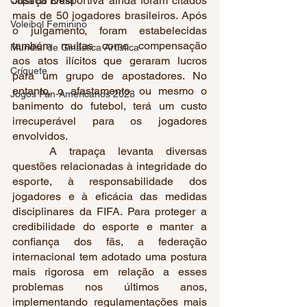
Justiça Desportiva ainda foram citados 
Copa do Brasil
mais de 50 jogadores brasileiros. Após 
Voleibol Feminino
o julgamento, foram estabelecidas 
também multas como compensação 
Mundial de Ginástica Artística
aos atos ilícitos que geraram lucros 
Críquete
para um grupo de apostadores. No 
entanto, o afastamento, ou mesmo o 
Jogos Pan-Americanos 2023
banimento do futebol, terá um custo 
irrecuperável para os jogadores 
envolvidos.
	A trapaça levanta diversas 
questões relacionadas à integridade do 
esporte, à responsabilidade dos 
jogadores e à eficácia das medidas 
disciplinares da FIFA. Para proteger a 
credibilidade do esporte e manter a 
confiança dos fãs, a federação 
internacional tem adotado uma postura 
mais rigorosa em relação a esses 
problemas nos últimos anos, 
implementando regulamentações mais 