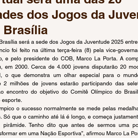
ades dos Jogos da Juve
 Olímpicos Paris 2024
Mundial de Natação Paralímpica
 Brasília
Pré-olímpico de Basquete
Pré-Olímpico de Vôlei
Co
io foi feito na última terça-feira (8) pela vice-governad
o, e pelo presidente do COB, Marco La Porta. A compe
 de Ginástica Artística
Críquete
Jogos Pan-American
, em 2000. Cerca de 4.000 jovens disputarão 20 moda
al, o que demonstra um olhar especial para o mundo
e 2 milhões de jovens estarão participando das seleti
ao encontro do objetivo do Comitê Olímpico do Brasil
 esporte.
. Só que o caminho até lá é longo, e começa justamente
 pirâmide. Tenho dito que antes de sermos uma potê
sformar em uma Nação Esportiva”, afirmou Marco La Por