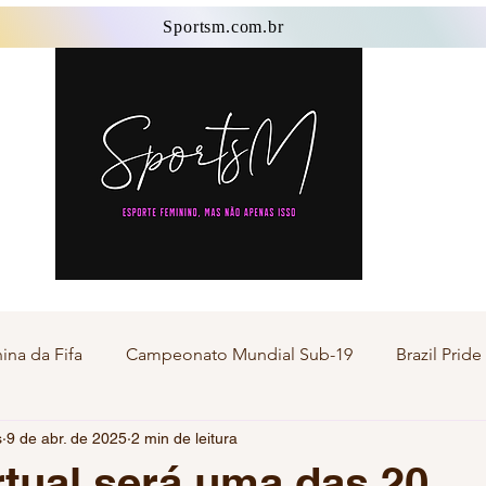
Sportsm.com.br
Sportsm.com.br
na da Fifa
Campeonato Mundial Sub-19
Brazil Prid
s
9 de abr. de 2025
2 min de leitura
Esporte Master
Esporte Transgênero
Esporte F
tual será uma das 20