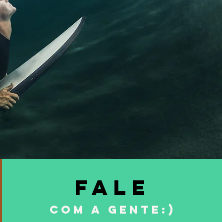
Fale
com a gente:)