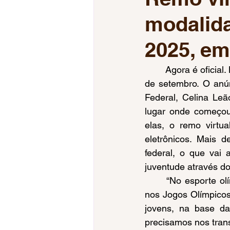
modalid
Jogos da Juventude
Jogos
2025, em
Tiro Esportivo
Esgrima
	Agora é oficial. Brasília será a sede dos Jogos da Juventude 2025 entre os dias 10 e 25 
de setembro. O anúnc
Federal, Celina Leã
Voleibol Feminino
Mundial
lugar onde começou
elas, o remo virtu
eletrônicos. Mais d
federal, o que vai 
juventude através do
	“No esporte olímpico o sucesso normalmente se mede pelas medalhas conquistadas 
nos Jogos Olímpicos
jovens, na base da
precisamos nos tran