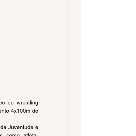
mento 4x100m do 
 como atleta. 