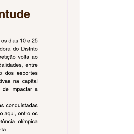
ntude
Voleibol Feminino
pa do Brasil
ora do Distrito 
tição volta ao 
os 2023
lidades, entre 
 dos esportes 
vas na capital 
 de impactar a 
 aqui, entre os 
ncia olímpica 
ta.