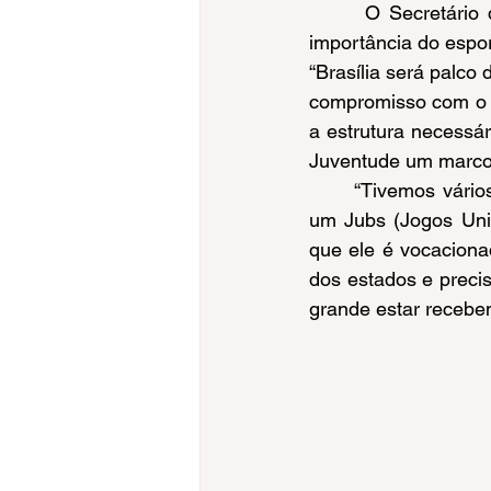
	 O Secretário de Esporte e Lazer do Distrito Federal, Renato Junqueira, reforçou a 
importância do espor
“Brasília será palco
compromisso com o e
a estrutura necessár
Juventude um marco 
	“Tivemos vários eventos aqui, dois Jebs (Jogos Escolares Brasileiros, 2022 e 2023) e 
um Jubs (Jogos Univ
que ele é vocaciona
dos estados e precis
grande estar recebe