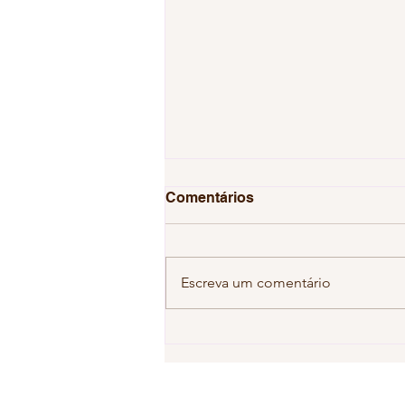
Comentários
Escreva um comentário
Descrença no hexa gera
cenário de apatia em
relação a Copa do Mundo
de 2026