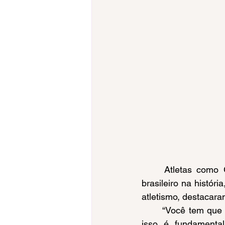
	Atletas como Giullia Penalber, dona do melhor desempenho olímpico do wrestling 
brasileiro na histó
atletismo, destacar
	“Você tem que passar por etapas até você chegar, de fato, nos Jogos da Juventude e 
isso é fundamenta