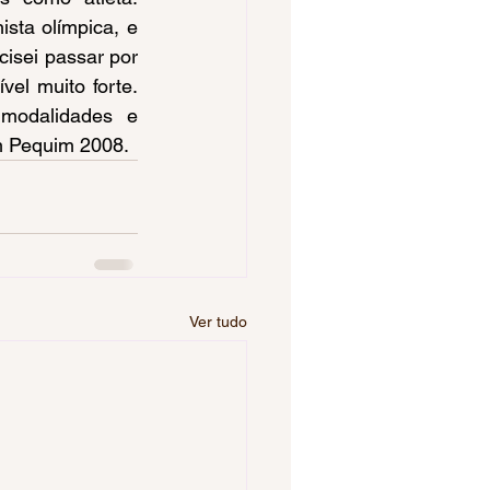
ta olímpica, e 
isei passar por 
el muito forte. 
odalidades e 
em Pequim 2008.
Ver tudo