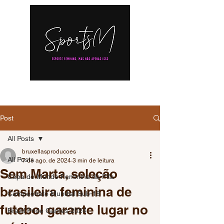
Post
All Posts
bruxellasproducoes
All Posts
7 de ago. de 2024
3 min de leitura
Sem Marta, seleção
Copa do Mundo Feminina da Fifa
brasileira feminina de
Campeonato Mundial Sub-19
futebol garante lugar no
Brazil Pride Games 2024