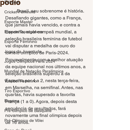
pódio
Editorial
	Brasil, seu sobrenome é história. 
Cricket Feminino
Desafiando gigantes, como a França, 
Esporte Master
que jamais havia vencido, e contra a 
Espanha, atual campeã mundial, a 
Esporte Transgênero
seleção brasileira feminina de futebol 
Esporte Feminino
vai disputar a medalha de ouro do 
Jogos da Juventude
torneio olímpico de Paris-2024. 
Provavelmente com a melhor atuação 
Jogos Olímpicos Paris 2024
da equipe nacional nos últimos anos, a 
Mundial de Natação Paralímpica
seleção brasileira superou a da 
Espanha por 4 a 2, nesta terça-feira, 
Voleibol Feminino
em Marselha, na semifinal. Antes, nas 
Tiro Esportivo
quartas, havia superado a favorita 
Esgrima
França (1 a 0). Agora, depois desta 
sequência de resultados, fará 
Pré-olímpico de Basquete
novamente uma final olímpica depois 
Pré-Olímpico de Vôlei
de 16 anos.