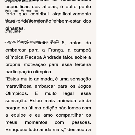
Copa do Brasil
específicas dos atletas, é outro ponto 
Voleibol Feminino
forte que contribui significativamente 
para o desempenho e bem-estar dos 
Mundial de Ginástica Artística
ginastas.  
Críquete
Jogos Pan-Americanos 2023
 	No último dia 6, antes de 
embarcar para a França, a campeã 
olímpica Receba Andrade falou sobre a 
própria motivação para essa terceira 
participação olímpica.
“Estou muito animada, é uma sensação 
maravilhosa embarcar para os Jogos 
Olímpicos. É muito legal essa 
sensação. Estou mais animada ainda 
porque na última edição não fomos com 
a equipe e eu amo compartilhar os 
meus momentos com pessoas. 
Enriquece tudo ainda mais," destacou a 