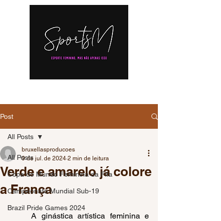
Post
All Posts
bruxellasproducoes
All Posts
9 de jul. de 2024
2 min de leitura
Verde e amarelo já colore
Copa do Mundo Feminina da Fifa
a França
Campeonato Mundial Sub-19
Brazil Pride Games 2024
	A ginástica artística feminina e 