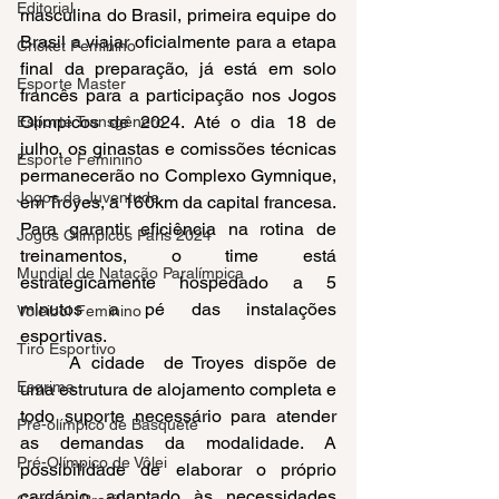
Editorial
masculina do Brasil, primeira equipe do 
Brasil a viajar oficialmente para a etapa 
Cricket Feminino
final da preparação, já está em solo 
Esporte Master
francês para a participação nos Jogos 
Olímpicos de 2024. Até o dia 18 de 
Esporte Transgênero
julho, os ginastas e comissões técnicas 
Esporte Feminino
permanecerão no Complexo Gymnique, 
Jogos da Juventude
em Troyes, a 160km da capital francesa. 
Para garantir eficiência na rotina de 
Jogos Olímpicos Paris 2024
treinamentos, o time está 
Mundial de Natação Paralímpica
estrategicamente hospedado a 5 
minutos a pé das instalações 
Voleibol Feminino
esportivas. 
Tiro Esportivo
	A cidade  de Troyes dispõe de 
Esgrima
uma estrutura de alojamento completa e 
todo suporte necessário para atender 
Pré-olímpico de Basquete
as demandas da modalidade. A 
Pré-Olímpico de Vôlei
possibilidade de elaborar o próprio 
cardápio, adaptado às necessidades 