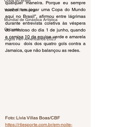
Copa do Brasil
qualquer maneira. Porque eu sempre 
sonhei em jogar uma Copa do Mundo 
Voleibol Feminino
aqui no Brasil”, afirmou entre lágrimas 
Mundial de Ginástica Artística
durante entrevista coletiva às véspera 
Críquete
do amistoso do dia 1 de junho, quando 
a camisa 10 da equipe verde e amarela 
Jogos Pan-Americanos 2023
marcou  dois dos quatro gols contra a 
Jamaica, que não balançou as redes.  
Foto: Lívia Villas Boas/CBF
https://rtiesporte.com.br/em-noite-