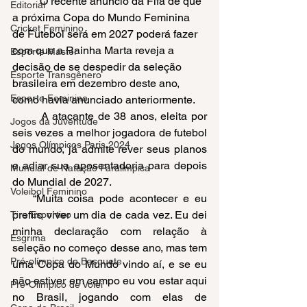
	O recente anúncio da Fifa de que 
Editorial
a próxima Copa do Mundo Feminina 
Cricket Feminino
de Futebol será em 2027 poderá fazer 
com que a Rainha Marta reveja a 
Esporte Master
decisão de se despedir da seleção 
Esporte Transgênero
brasileira em dezembro deste ano, 
Esporte Feminino
como havia anunciado anteriormente.
	A atacante de 38 anos, eleita por 
Jogos da Juventude
seis vezes a melhor jogadora de futebol 
Jogos Olímpicos Paris 2024
do mundo, já admite rever seus planos 
e adiar sua aposentadoria para depois 
Mundial de Natação Paralímpica
do Mundial de 2027.
Voleibol Feminino
    “Muita coisa pode acontecer e eu 
prefiro viver um dia de cada vez. Eu dei 
Tiro Esportivo
minha declaração com relação à 
Esgrima
seleção no começo desse ano, mas tem 
Pré-olímpico de Basquete
uma Copa do Mundo vindo aí, e se eu 
não estiver em campo eu vou estar aqui 
Pré-Olímpico de Vôlei
no Brasil, jogando com elas de 