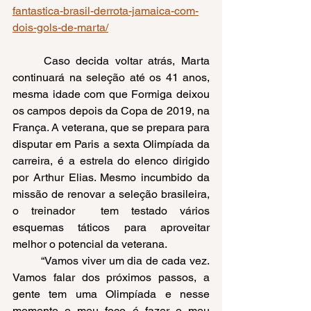
fantastica-brasil-derrota-jamaica-com-
dois-gols-de-marta/
	Caso decida voltar atrás, Marta 
continuará na seleção até os 41 anos, 
mesma idade com que Formiga deixou 
os campos depois da Copa de 2019, na 
França. A veterana, que se prepara para 
disputar em Paris a sexta Olimpíada da 
carreira, é a estrela do elenco dirigido 
por Arthur Elias. Mesmo incumbido da 
missão de renovar a seleção brasileira, 
o treinador  tem testado vários 
esquemas táticos para aproveitar 
melhor o potencial da veterana.
	“Vamos viver um dia de cada vez. 
Vamos falar dos próximos passos, a 
gente tem uma Olimpíada e nesse 
momento o meu foco é fazer o meu 