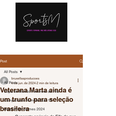
Post
All Posts
bruxellasproducoes
All Posts
4 de jun. de 2024
2 min de leitura
Veterana Marta ainda é
Copa do Mundo Feminina da Fifa
um trunfo para seleção
Campeonato Mundial Sub-19
brasileira
Brazil Pride Games 2024