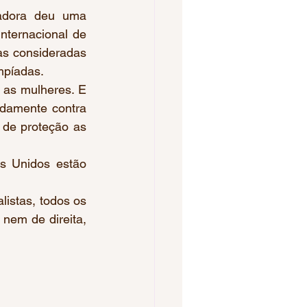
adora deu uma 
ternacional de 
as consideradas 
mpíadas. 
damente contra 
 de proteção as 
s Unidos estão 
istas, todos os 
em de direita, 