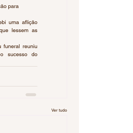
ção para 
bi uma aflição 
que lessem as 
funeral reuniu 
no sucesso do 
.
Ver tudo