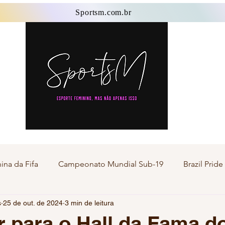
Sportsm.com.br
Sportsm.com.br
na da Fifa
Campeonato Mundial Sub-19
Brazil Prid
s
25 de out. de 2024
3 min de leitura
Esporte Master
Esporte Transgênero
Esporte F
r para o Hall da Fama d