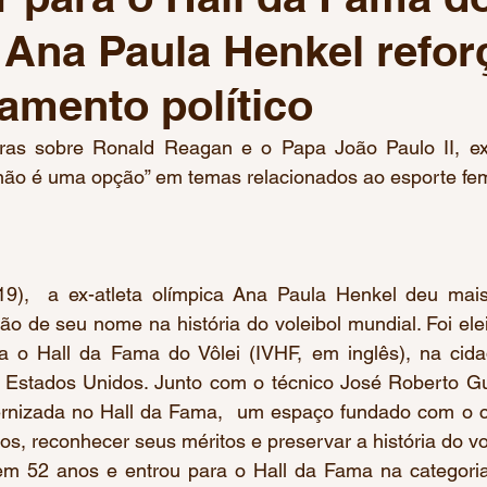
, Ana Paula Henkel refor
 Olímpicos Paris 2024
Mundial de Natação Paralímpica
amento político
Pré-olímpico de Basquete
Pré-Olímpico de Vôlei
Co
ras sobre Ronald Reagan e o Papa João Paulo II, ex-a
o não é uma opção” em temas relacionados ao esporte fe
 de Ginástica Artística
Críquete
Jogos Pan-American
19),  a ex-atleta olímpica Ana Paula Henkel deu ma
ão de seu nome na história do voleibol mundial. Foi ele
a o Hall da Fama do Vôlei (IVHF, em inglês), na cida
Estados Unidos. Junto com o técnico José Roberto Gu
rnizada no Hall da Fama,  um espaço fundado com o 
s, reconhecer seus méritos e preservar a história do vol
m 52 anos e entrou para o Hall da Fama na categoria v