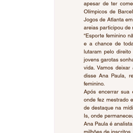
apesar de ter come
Olímpicos de Barcel
Jogos de Atlanta em 
areias participou d
“Esporte feminino n
e a chance de toda
lutaram pelo direit
jovens garotas sonh
vida. Vamos deixar 
disse Ana Paula, re
feminino. 
Após encerrar sua c
onde fez mestrado em
de destaque na míd
Is, onde permaneceu 
Ana Paula é analista
milhões de inscritos.