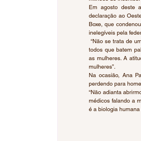
Em agosto deste a
declaração ao Oeste
Boxe, que condenou 
inelegíveis pela fed
 “Não se trata de uma guerra cultural, mas de uma guerra declarada contra as mulheres. E 
todos que batem pal
as mulheres. A atit
mulheres”. 
Na ocasião, Ana Pau
perdendo para homen
“Não adianta abrirmo
médicos falando a m
é a biologia humana 