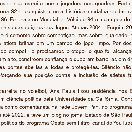
çado sua carreira como jogadora nas quadras. Partic
ona 92 e conquistou uma histórica medalha de bronze
96. Foi prata no Mundial de Vôlei de 94 e tricampeã do 
e mais duas edições dos Jogos: Atenas 2004 e Pequim 20
ão é somente sobre competição, mas sobre igualdade,
 atleta brilhar em um campo de jogo limpo. Por déc
o de competir e precisamos proteger o que foi alcançad
am alto, constroem confiança e quebram barreiras em di
as portas abertas a todas e protegê-las. Silêncio não
forçando sua posição contra a inclusão de atletas tr
arreira no voleibol, Ana Paula fixou residência nos E
 ciência política pela Universidade da Califórnia. Con
ia como comentarista na rede Jovem Pan, no programa
até 2022, e teve um blog no jornal Estado de São Paulo
 política do programa Oeste sem Filtro, canal do YouTub
 