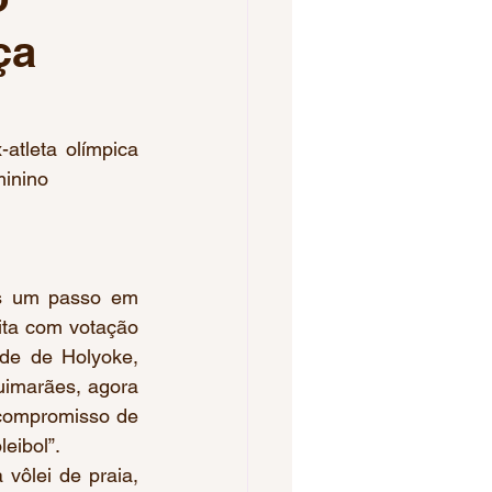
ça
Voleibol Feminino
pa do Brasil
tleta olímpica 
minino
os 2023
is um passo em 
ita com votação 
de de Holyoke, 
imarães, agora 
compromisso de 
eibol”. 
ôlei de praia, 