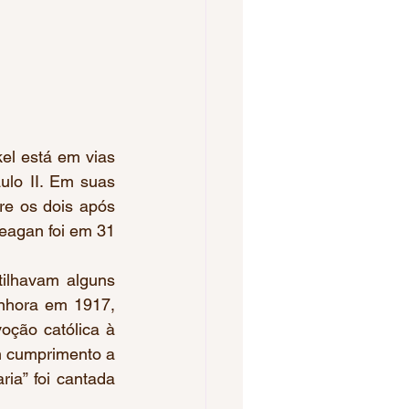
l está em vias 
lo II. Em suas 
e os dois após 
eagan foi em 31 
lhavam alguns 
nhora em 1917, 
ção católica à 
m cumprimento a 
a” foi cantada 