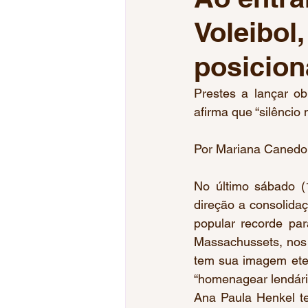
Voleibol
Jogos da Juventude
Jogos
posicion
Tiro Esportivo
Esgrima
Prestes a lançar ob
afirma que “silênci
Voleibol Feminino
Mundial
Por Mariana Canedo
No último sábado (
direção a consolidaç
popular recorde par
Massachussets, nos 
tem sua imagem ete
“homenagear lendário
Ana Paula Henkel te