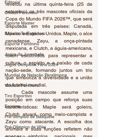
Editorial
revelou na última quinta-feira (25 de 
setembro) os três mascotes oficiais da 
Cricket Feminino
Copa do Mundo FIFA 2026™, que será 
Esporte Master
disputada em três países: Canadá, 
México e Estados Unidos. Maple, o alce 
Esporte Transgênero
canadense, Zayu, a onça-pintada 
Esporte Feminino
mexicana, e Clutch, a águia-americana, 
Jogos da Juventude
foram escolhidos para representar a 
cultura, o espírito e a paixão de cada 
Jogos Olímpicos Paris 2024
nação-sede, formando juntos um trio 
Mundial de Natação Paralímpica
que simboliza a diversidade e a união 
do futebol mundial.
Voleibol Feminino
	Cada mascote assume uma 
Tiro Esportivo
posição em campo que reforça suas 
Esgrima
características: Maple será goleiro, 
Clutch atuará como meio-campista e 
Pré-olímpico de Basquete
Zayu como atacante. A escolha dos 
Pré-Olímpico de Vôlei
animais e suas funções refletem não 
apenas símbolos nacionais, mas 