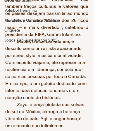
Copa do Brasil
também traços culturais e valores que 
Voleibol Feminino
os países desejam transmitir ao mundo 
durante o torneio. “O time dos 26 ficou 
Mundial de Ginástica Artística
maior – e mais divertido!”, celebrou o 
Críquete
presidente da FIFA, Gianni Infantino.
Jogos Pan-Americanos 2023
	Maple, o alce canadense, é 
descrito como um artista apaixonado 
por street style, música e criatividade. 
Com espírito viajante, ele representa a 
resiliência e a liderança, conectando-
se com as pessoas por todo o Canadá. 
Em campo, é um goleiro dedicado, com 
talento para defesas lendárias e um 
coração cheio de histórias.
	Zayu, a onça-pintada das selvas 
do sul do México, carrega a herança 
vibrante do país. Ágil e engenhoso, é 
um atacante que intimida os 