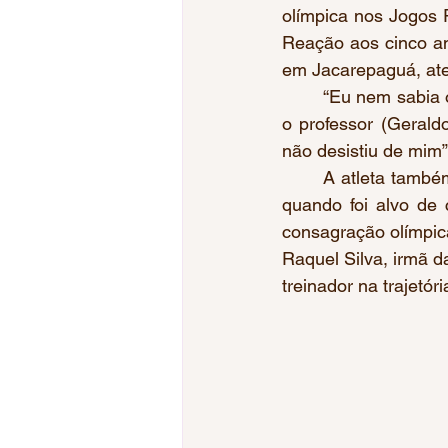
olímpica nos Jogos 
Reação aos cinco an
em Jacarepaguá, ate
	“Eu nem sabia o que era ranking mundial, só queria correr. Quando pensei em desistir, 
o professor (Geral
não desistiu de mim
	A atleta também recordou o episódio de desclassificação nos Jogos de Londres 2012, 
quando foi alvo de 
consagração olímpic
Raquel Silva, irmã d
treinador na trajetór