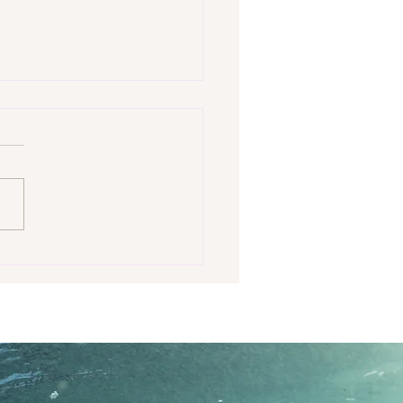
rte master do Brasil
ha em Abu Dhabi