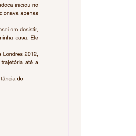
doca iniciou no 
cionava apenas 
inha casa. Ele 
ajetória até a 
rtância do 