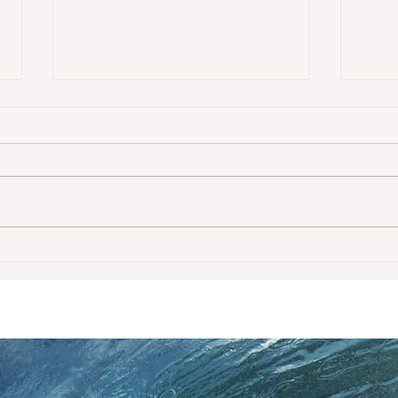
Embalada pela goleada na
Espo
estreia, Seleção brasileira
bril
encara Zâmbia pela 2ª
rodada do Fifa Series 2026