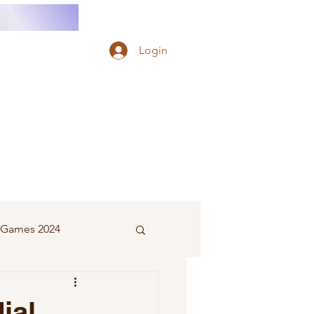
Login
e Games 2024
eminino
al,