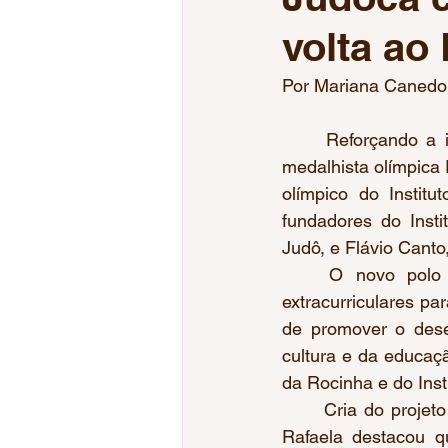
volta ao
Jogos da Juventude
Jogos
Por Mariana Canedo
Tiro Esportivo
Esgrima
	Reforçando a importância do esporte como instrumento de transformação social, a  
medalhista olímpica R
olímpico do Instit
Voleibol Feminino
Mundial
fundadores do Insti
Judô, e Flávio Cant
	O novo polo da Rocinha oferecerá aulas de judô, treinos físicos e atividades 
extracurriculares pa
de promover o dese
cultura e da educaç
da Rocinha e do Insti
	Cria do projeto e filha de uma caixa de supermercado e de um entregador de pizza, 
Rafaela destacou q