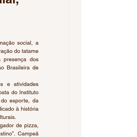
Voleibol Feminino
pa do Brasil
uração do tatame 
 presença dos 
os 2023
 Brasileira de 
ta do Instituto 
do esporte, da 
ado à história 
turais.
stino”. Campeã 