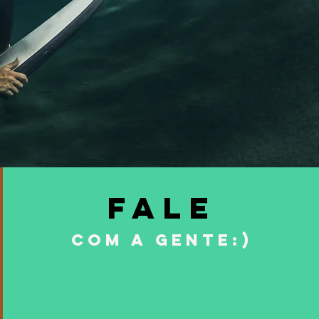
Fale
com a gente:)