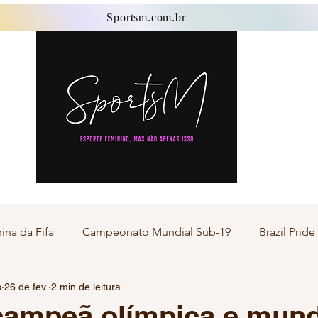
Sportsm.com.br
Sportsm.com.br
na da Fifa
Campeonato Mundial Sub-19
Brazil Prid
s
26 de fev.
2 min de leitura
Esporte Master
Esporte Transgênero
Esporte F
ampeã olímpica e mundi