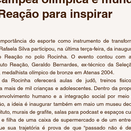
 Reação para inspirar
 Olímpicos Paris 2024
Mundial de Natação Paralímpica
Pré-olímpico de Basquete
Pré-Olímpico de Vôlei
Co
afaela Silva participou, na última terça-feira, da inaug
uto Reação no polo Rocinha. O evento contou com a
 de Ginástica Artística
Críquete
Jogos Pan-American
tuto Reação, Geraldo Bernardes, ex-técnico da Seleção
o, medalhista olímpico de bronze em Atenas 2004.
ra mais de mil crianças e adolescentes. Dentro da propos
nvolvimento humano e a integração social por meio 
ão, a ideia é inaugurar também em maio um museu dedic
tuto, murais de grafite, salas para podcast e espaços cul
ue sua trajetória é prova de que “passado não é de