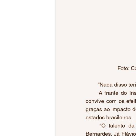
                
	“Nada disso te
	A frante do Instituto Reacão,  Flávio Canto e Geraldo Bernardes, que  aos 83 anos 
convive com os efei
graças ao impacto do
estados brasileiros.
	“O talento da Rafaela está impulsionando o esporte e muitas crianças”, afirmou 
Bernardes. Já Flávi