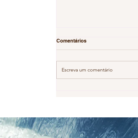
Comentários
Escreva um comentário
Descrença no hexa gera
cenário de apatia em
relação a Copa do Mundo
de 2026