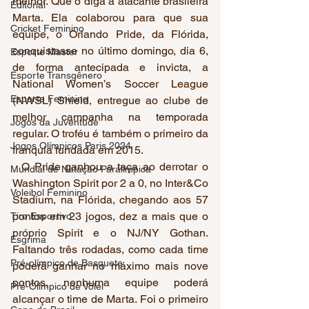
melhor. Que o diga a atacante brasileira 
Editorial
Marta. Ela colaborou para que sua 
Cricket Feminino
equipe, o Orlando Pride, da Flórida,   
conquistasse no último domingo, dia 6, 
Esporte Master
de forma antecipada e invicta, a 
Esporte Transgênero
National Women’s Soccer League 
Esporte Feminino
(NWSL) Shield, entregue ao clube de 
melhor campanha na temporada 
Jogos da Juventude
regular. O troféu é também o primeiro da 
Jogos Olímpicos Paris 2024
franquia fundada em 2015. 
  O Pride ganhou a taça ao derrotar o 
Mundial de Natação Paralímpica
Washington Spirit por 2 a 0, no Inter&Co 
Voleibol Feminino
Stadium, na Flórida, chegando aos 57 
pontos em 23 jogos, dez a mais que o 
Tiro Esportivo
próprio Spirit e o NJ/NY Gothan. 
Esgrima
Faltando três rodadas, como cada time 
Pré-olímpico de Basquete
poderá ganhar no máximo mais nove 
pontos, nenhuma equipe poderá 
Pré-Olímpico de Vôlei
alcançar o time de Marta. Foi o primeiro 