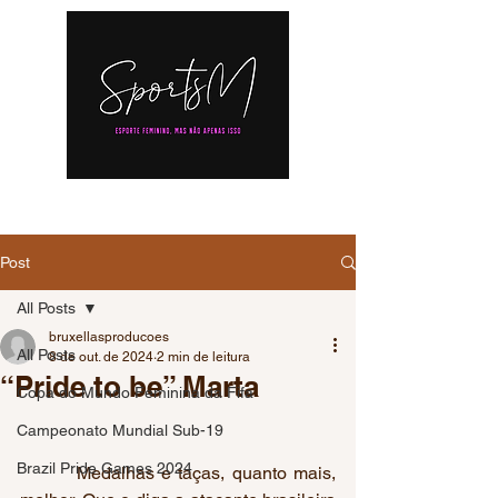
Post
All Posts
bruxellasproducoes
All Posts
8 de out. de 2024
2 min de leitura
“Pride to be” Marta
Copa do Mundo Feminina da Fifa
Campeonato Mundial Sub-19
Brazil Pride Games 2024
        Medalhas e taças, quanto mais, 