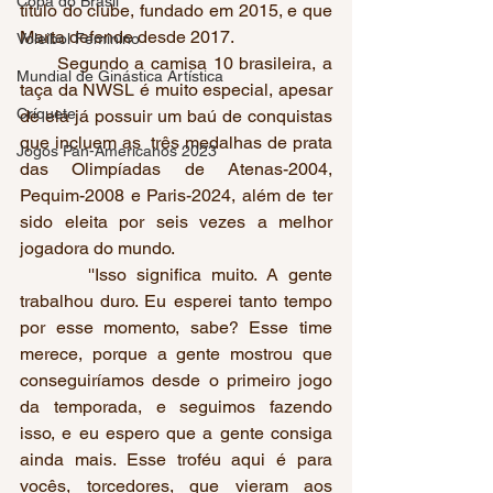
Copa do Brasil
título do clube, fundado em 2015, e que 
Marta defende desde 2017.  
Voleibol Feminino
      Segundo a camisa 10 brasileira, a 
Mundial de Ginástica Artística
taça da NWSL é muito especial, apesar 
Críquete
de ela já possuir um baú de conquistas 
que incluem as  três medalhas de prata 
Jogos Pan-Americanos 2023
das Olimpíadas de Atenas-2004, 
Pequim-2008 e Paris-2024, além de ter 
sido eleita por seis vezes a melhor 
jogadora do mundo. 
       ''Isso significa muito. A gente 
trabalhou duro. Eu esperei tanto tempo 
por esse momento, sabe? Esse time 
merece, porque a gente mostrou que 
conseguiríamos desde o primeiro jogo 
da temporada, e seguimos fazendo 
isso, e eu espero que a gente consiga 
ainda mais. Esse troféu aqui é para 
vocês, torcedores, que vieram aos 