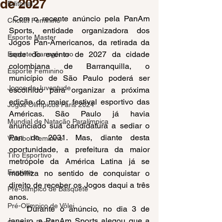
de 2027
Editorial
 Com o recente anúncio pela PanAm 
Cricket Feminino
Sports, entidade organizadora dos 
Esporte Master
Jogos Pan-Americanos, da retirada da 
sede do evento de 2027 da cidade 
Esporte Transgênero
colombiana de Barranquilla, o 
Esporte Feminino
município de São Paulo poderá ser 
Jogos da Juventude
escolhido para organizar a próxima 
edição do maior festival esportivo das 
Jogos Olímpicos Paris 2024
Américas. São Paulo já havia 
Mundial de Natação Paralímpica
anunciado sua candidatura a sediar o 
Pan de 2031. Mas, diante desta 
Voleibol Feminino
oportunidade, a prefeitura da maior 
Tiro Esportivo
metrópole da América Latina já se 
Esgrima
mobiliza no sentido de conquistar o 
direito de receber os Jogos daqui a três 
Pré-olímpico de Basquete
anos. 
Pré-Olímpico de Vôlei
    Durante o anúncio, no dia 3 de 
janeiro, a PanAm Sports alegou que a 