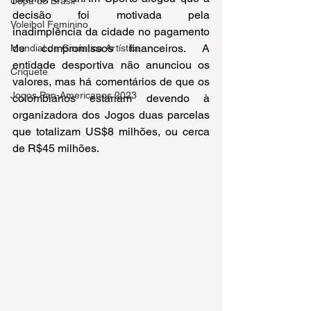
Copa do Brasil
decisão foi motivada pela 
Voleibol Feminino
inadimplência da cidade no pagamento 
de compromissos financeiros. A 
Mundial de Ginástica Artística
entidade desportiva não anunciou os 
Críquete
valores, mas há comentários de que os 
Jogos Pan-Americanos 2023
colombianos estariam devendo à 
organizadora dos Jogos duas parcelas 
que totalizam US$8 milhões, ou cerca 
de R$45 milhões.