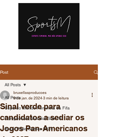
Post
All Posts
bruxellasproducoes
All Posts
9 de jan. de 2024
3 min de leitura
Sinal verde para
Copa do Mundo Feminina da Fifa
candidatos a sediar os
Campeonato Mundial Sub-19
Jogos Pan-Americanos
Brazil Pride Games 2024