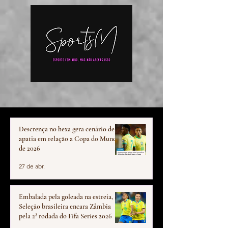
Descrença no hexa gera cenário de
apatia em relação a Copa do Mundo
de 2026
27 de abr.
Embalada pela goleada na estreia,
Seleção brasileira encara Zâmbia
pela 2ª rodada do Fifa Series 2026